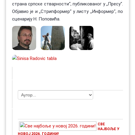
страна српске стварности“, публикованог у „Пресу“.
Објавио је и „Стрипформер“ у листу „Информер“, по
сценарију Н. Поповића.
ЧЛАНОВИ УДРУЖЕЊА
НАЈАВЕ ДОГАЂАЈА
СВЕ
НАЈБОЉЕ У
НОВОЈ 2026. ГОДИНИ!