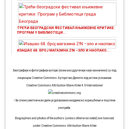
ТРЕЋИ БЕОГРАДСКИ ФЕСТИВАЛ КЊИЖЕВНЕ КРИТИКЕ:
ПРОГРАМ У БИБЛИОТЕЦИ...
ИЗАШАО 68. БРОЈ МАГАЗИНА Z!N –ЗЛО И НАОПАКО...
Биографије и фотографије аутора (осим ако другачије није назначено) су под
лиценцом Creative Commons: Ауторство-Делити под истим условима
Creative Commons Attribution-Share Alike 4.0 International
• За слике уметничких дела је дозвољено академско коришћење и поштена
употреба.
Biographies and photos of the authors (unless otherwise noted) are licensed
under Creative Commons: Attribution-Share Alike