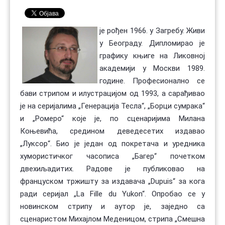
Контакт
Органи
Хол славе
је рођен 1966. у Загребу. Живи
у Београду. Дипломирао је
графику књиге на Ликовној
академији у Москви 1989.
године. Професионално се
бави стрипом и илустрацијом од 1993, а сарађивао
је на серијалима „Генерација Тесла“, „Борци сумрака“
и „Ромеро“ које је, по сценаријима Милана
Коњевића, средином деведесетих издавао
„Луксор“. Био је један од покретача и уредника
хумористичког часописа „Багер“ почетком
двехиљадитих. Радове је публиковао на
француском тржишту за издавача „Dupuis“ за кога
ради серијал „La Fille du Yukon“. Опробао се у
новинском стрипу и аутор је, заједно са
сценаристом Михајлом Меденицом, стрипа „Смешна