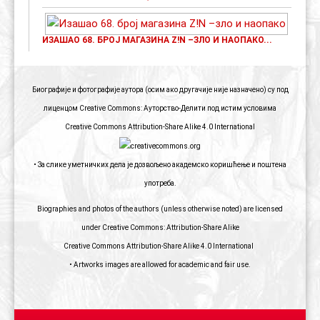
ИЗАШАО 68. БРОЈ МАГАЗИНА Z!N –ЗЛО И НАОПАКО...
Биографије и фотографије аутора (осим ако другачије није назначено) су под
лиценцом Creative Commons: Ауторство-Делити под истим условима
Creative Commons Attribution-Share Alike 4.0 International
• За слике уметничких дела је дозвољено академско коришћење и поштена
употреба.
Biographies and photos of the authors (unless otherwise noted) are licensed
under Creative Commons: Attribution-Share Alike
Creative Commons Attribution-Share Alike 4.0 International
• Artworks images are allowed for academic and fair use.