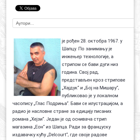
Контакт
Органи
Хол славе
је рођен 28. октобра 1967. у
Шапцу. По занимању је
инжењер технологије, а
стрипом се бави дуги низ
година. Свој рад,
представљен кроз стрипове
„Хајдук“ и „Бој на Мишару“,
публиковао је у локалном
часопису „Глас Подриња“. Бави се илустрацијом, а
радио је насловне стране за едицију писаних
романа „Хејзи“. Један је од оснивача стрип
магазина „Еон“ из Шапца. Ради за француску
издавачку кућу „Delcourt“, где своје радове