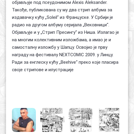
објављује под псеудонимом Alexis Aleksander.
Такође, публикована су му два стрип албума за
издавачку кућу „Soleil“ из Француске. У Србији је
радио на другом албуму серијала „Вековници“.
Објављује и у „Стрип Пресингу“ из Ниша. Излагао је
на многим колективним изложбама, а имао је и
самосталну изложбу у Шапцу. Освојио је прву
награду на фестивалу NEXTCOMIC 2009. у Линцу.
Ради за енглеску кућу „Beehive“ преко које пласира
своје стрипове и илустрације