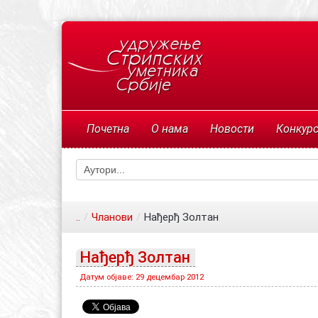
Почетна
О нама
Новости
Конкур
..
/
Чланови
/
Нађерђ Золтан
Нађерђ Золтан
Датум објаве: 29 децембар 2012