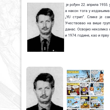
је рођен 22. априла 1955.
а након тога у издањима “M
„YU стрип“. Слике је с
Учествовао на више груп
данас. Освојио неколико 
и 1974. године, као и прв