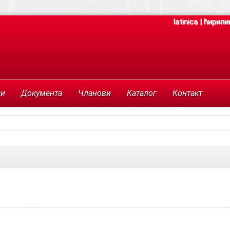
latinica
|
ћирили
си
Документа
Чланови
Каталог
Контакт