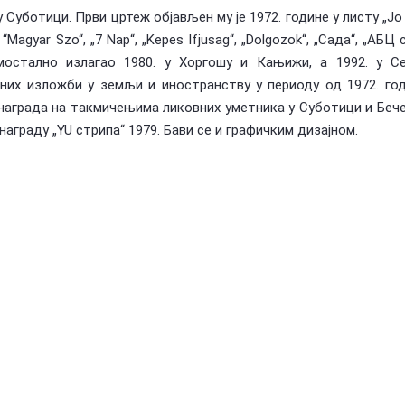
 у Суботици. Први цртеж објављен му је 1972. године у листу „Јо 
agyar Szo“, „7 Nap“, „Kepes Ifjusag“, „Dolgozok“, „Сада“, „АБЦ 
амостално излагао 1980. у Хоргошу и Кањижи, а 1992. у Се
них изложби у земљи и иностранству у периоду од 1972. го
награда на такмичењима ликовних уметника у Суботици и Бечеј
у награду „YU стрипа“ 1979. Бави се и графичким дизајном.