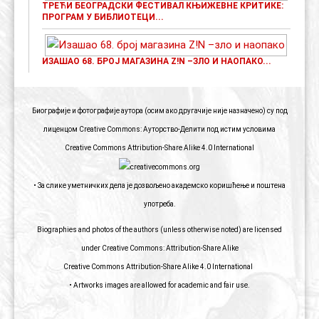
ТРЕЋИ БЕОГРАДСКИ ФЕСТИВАЛ КЊИЖЕВНЕ КРИТИКЕ:
ПРОГРАМ У БИБЛИОТЕЦИ...
ИЗАШАО 68. БРОЈ МАГАЗИНА Z!N –ЗЛО И НАОПАКО...
Биографије и фотографије аутора (осим ако другачије није назначено) су под
лиценцом Creative Commons: Ауторство-Делити под истим условима
Creative Commons Attribution-Share Alike 4.0 International
• За слике уметничких дела је дозвољено академско коришћење и поштена
употреба.
Biographies and photos of the authors (unless otherwise noted) are licensed
under Creative Commons: Attribution-Share Alike
Creative Commons Attribution-Share Alike 4.0 International
• Artworks images are allowed for academic and fair use.