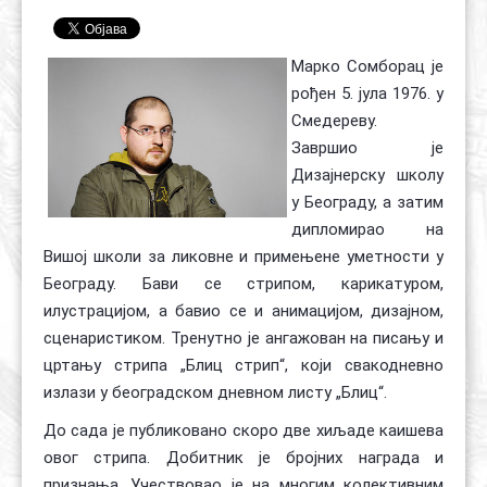
Контакт
Органи
Хол славе
Марко Сомборац је
рођен 5. јула 1976. у
Смедереву.
Завршио је
Дизајнерску школу
у Београду, а затим
дипломирао на
Вишој школи за ликовне и примењене уметности у
Београду. Бави се стрипом, карикатуром,
илустрацијом, а бавио се и анимацијом, дизајном,
сценаристиком. Тренутно је ангажован на писању и
цртању стрипа „Блиц стрип“, који свакодневно
излази у београдском дневном листу „Блиц“.
До сада је публиковано скоро две хиљаде каишева
овог стрипа. Добитник је бројних награда и
признања. Учествовао је на многим колективним