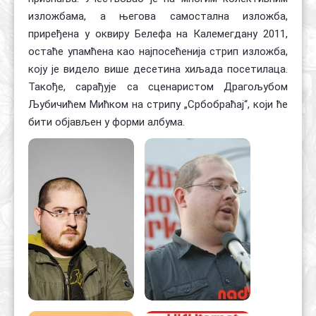
изложбама, а његова самостална изложба,
приређена у оквиру Белефа на Калемегдану 2011,
остаће упамћена као најпосећенија стрип изложба,
коју је видело више десетина хиљада посетилаца.
Такође, сарађује са сценаристом Драгољубом
Љубичићем Мићком на стрипу „Србобраћај“, који ће
бити објављен у форми албума.