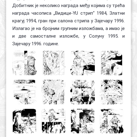
Добитник је неколико награда међу којима су трећа
награда часописа „Видици-YU стрип“ 1984, Златни
крагуј 1994, гран при салона стрипа у Зајечару 1996.
Излагао је на бројним групним изложбама, а имао је
и две самосталне изложбе, у Солуну 1995. и
Зајечару 1996. године.