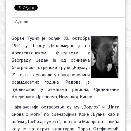
Контакт
Органи
Хол славе
Зоран Туцић је рођен 30. октобра
1961. у Шапцу. Дипломирао је на
Архитектонском факултету у
Београду. Један је од оснивача
београдске стрипске групе „Баухаус
7“ која је деловала у првој половини
осамдесетих година. Радове је
публиковао у земљама региона, Сједињеним
Америчким Државама, Немачкој, Кипру.
Најзначајнија остварења су му „Ворлох“ и „Нити
снова о моћи“ по сценаријима Коке Љуана, као и
албум „Трећи аргумент“, по прози Милорада Павића
коју је за стрип адаптирао Зоран Стефановић.