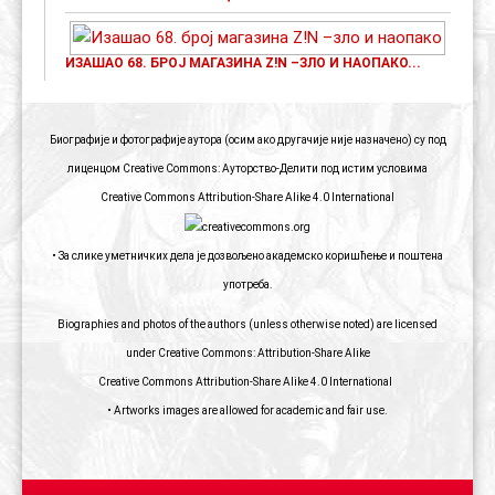
ИЗАШАО 68. БРОЈ МАГАЗИНА Z!N –ЗЛО И НАОПАКО...
Биографије и фотографије аутора (осим ако другачије није назначено) су под
лиценцом Creative Commons: Ауторство-Делити под истим условима
Creative Commons Attribution-Share Alike 4.0 International
• За слике уметничких дела је дозвољено академско коришћење и поштена
употреба.
Biographies and photos of the authors (unless otherwise noted) are licensed
under Creative Commons: Attribution-Share Alike
Creative Commons Attribution-Share Alike 4.0 International
• Artworks images are allowed for academic and fair use.