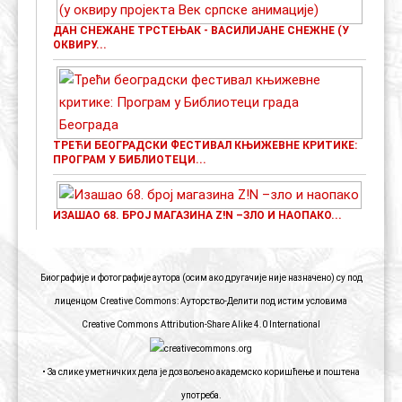
ДАН СНЕЖАНЕ ТРСТЕЊАК - ВАСИЛИЈАНЕ СНЕЖНЕ (У
ОКВИРУ...
ТРЕЋИ БЕОГРАДСКИ ФЕСТИВАЛ КЊИЖЕВНЕ КРИТИКЕ:
ПРОГРАМ У БИБЛИОТЕЦИ...
ИЗАШАО 68. БРОЈ МАГАЗИНА Z!N –ЗЛО И НАОПАКО...
Биографије и фотографије аутора (осим ако другачије није назначено) су под
лиценцом Creative Commons: Ауторство-Делити под истим условима
Creative Commons Attribution-Share Alike 4.0 International
• За слике уметничких дела је дозвољено академско коришћење и поштена
употреба.