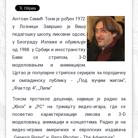
Контакт
Органи
Хол славе
Антоан Симић Тони је рођен 1972.
у Лозници. Завршио је Вишу
педагошку школу, ликовни одсек,
у Београду. Излаже и објављује
од 1988. у Србији и иностранству.
Бави се стрипом, 3-D
моделовањем и анимацијом.
Цртао је популарне стрипске серијале за породичну
и омладинску публику - „Под вучјим жигом“,
„Фактор 4“, „Лили“.
Током протекле деценије, највише је радио за
„Xbox“ и „PC“ на тржишту видео-игара, где се
посветио карактеризацији ликова и 3-D
моделовању, анимацији и концептима. Радио је на
видео-играма америчких и европских издавача
„Genesis Rising“ и „Perry Rhodan - The Adventure“.