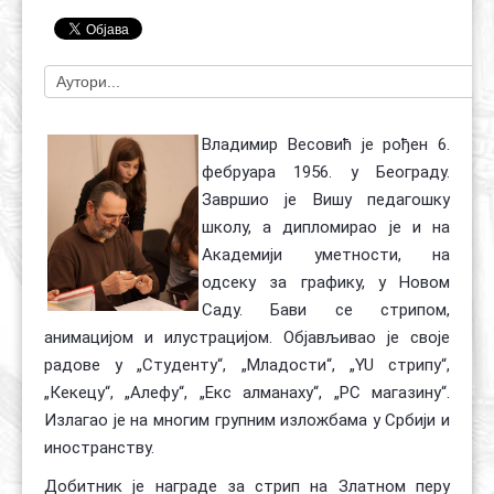
Контакт
Органи
Хол славе
Владимир Весовић је рођен 6.
фебруара 1956. у Београду.
Завршио је Вишу педагошку
школу, а дипломирао је и на
Академији уметности, на
одсеку за графику, у Новом
Саду. Бави се стрипом,
анимацијом и илустрацијом. Објављивао је своје
радове у „Студенту“, „Младости“, „YU стрипу“,
„Кекецу“, „Алефу“, „Екс алманаху“, „РС магазину“.
Излагао је на многим групним изложбама у Србији и
иностранству.
Добитник је награде за стрип на Златном перу