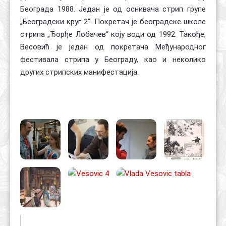
Београда 1988. Један је од оснивача стрип групе
„Београдски круг 2“. Покретач је београдске школе
стрипа „Ђорђе Лобачев“ коју води од 1992. Такође,
Весовић је један од покретача Међународног
фестивала стрипа у Београду, као и неколико
других стрипских манифестација.