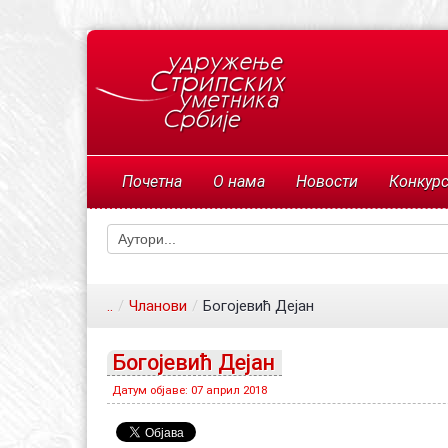
Почетна
О нама
Новости
Конкур
..
/
Чланови
/
Богојевић Дејан
Богојевић Дејан
Датум објаве: 07 април 2018