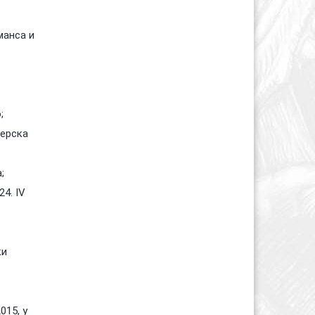
манса и
;
нерска
;
24. IV
ки
015, у