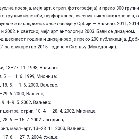
зуелна поезија, мејл арт, стрип, фотографија) и преко 300 групни
о групних изложби, перформанса, учесник ликовних колонија, 
зуелне и експерименталне поезије
у Србији — Ваљево, 2011, 2014
 2002. и светској мејл арт антологији 2003. Бави се дизајном,
д шеснаест година и дизајнирао је преко 200 публикација. Доби
 за сликарство 2015. године у Скопљу (Македонија).
жи, 13–27. 11. 1998, Ваљево;
. 5. — 11. 6. 1999, Мионица;
, 18. 5. — 1. 6. 2000, Ваљево;
–29. 6. 2000, Ваљево;
 9. 4–9. 5. 2002, Ваљево;
г центра, стрип, 18. 4. — 28. 4. 2002, Мионица;
28. 6. — 15. 7. 2002. Јагодина;
стрип, маил–арт, 13–23. 11. 2003, Ваљево;
 17. 6. — 27. 7. 2004, Ужице;