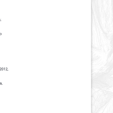
;
о
2012,
а,