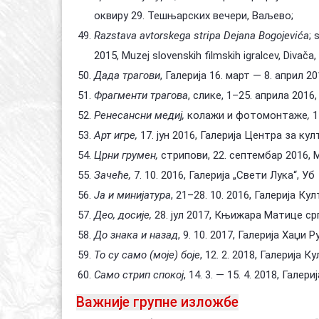
оквиру 29. Тешњарских вечери, Ваљево;
Razstava avtorskega stripa Dejana Bogojevića
; 
2015, Muzej slovenskih filmskih igralcev, Divača, 
Дада трагови
, Галерија 16. март — 8. април 2
Фрагменти трагова
, слике, 1–25. априла 201
Ренесансни медиј,
колажи и фотомонтаже
,
1
Арт игре,
17. јун 2016, Галерија Центра за ку
Црни грумен,
стрипови, 22. септембар 2016,
Зачеће,
7. 10. 2016, Галерија „Свети Лука“, Уб
Ја и минијатура
, 21–28. 10. 2016, Галерија К
Део, досије,
28. јул 2017, Књижара Матице с
До знака и назад
, 9. 10. 2017, Галерија Хаџи 
То су само (моје) боје
, 12. 2. 2018, Галерија 
Само стрип спокој
, 14. 3. — 15. 4. 2018, Галер
Важније групне изложбе