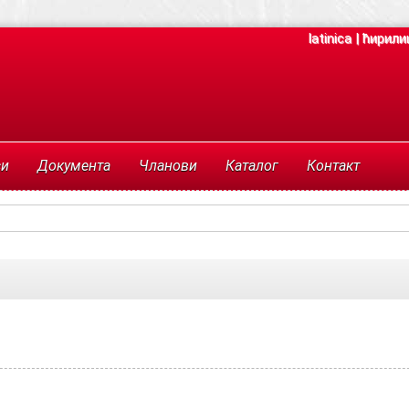
latinica
|
ћирили
си
Документа
Чланови
Каталог
Контакт