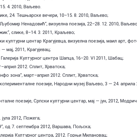
15. 4. 2010, Ваљево.
лике, 24. Тешњарске вечери, 10–15. 8. 2010, Ваљево;
Љубомир Ненадовић“, визуелна поезија, 22–28. 12. 2010, Ваљево
жик“, слике, 8–14. 3. 2011, Краљево;
ки културни центар Крагујевца, визуелна поезија, маил арт, фот
— мај, 2011, Крагујевац;
, Галерија Културног центра Шапца, 16–20. VI 2011, Шабац;
рт–април 2012. Сплит, Хрватска;
„Инфо зона“, март–април 2012. Сплит, Хрватска;
експерименталне поезије, Народни музеј Ваљево, 3 — 24. априла 
талне поезије, Српски културни центар, мај — јун, 2012, Модрич
0. јула 2012, Пожега;
 9“, од 7. септембра 2012, Варшава, Пољска;
Галерија Културног центра, 2012. Горњи Милановац;