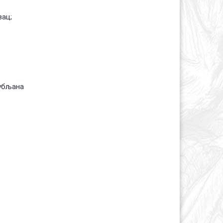
вац;
Љубљана