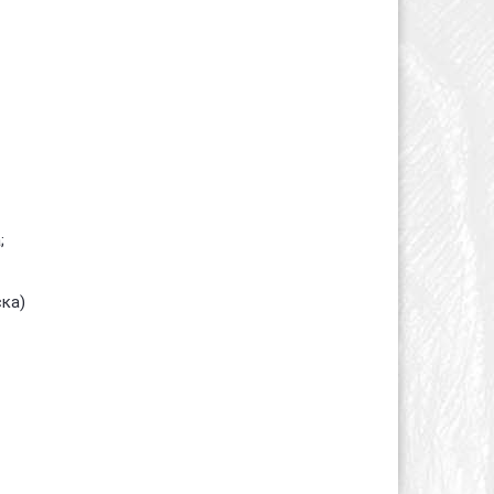
;
ска)