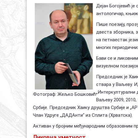
Дејан Богојевић је
антологичар, књиже
Пише поезију, прозу
двеста зборника, з
на петнаестак јези
многих периодични
Бави се и ликовни
визуелном поезијом
Председник је Хаи
ствара у Ваљеву. 
„Интеркултурални д
Фотограф: Жељко Бошковић
Ваљеву 2009, 2010,
Србије. Председник Хаику друштва Србије и „АР
Члан Удруге „ДАДАнти“ из Сплита (Хрватска).
Активан у бројним међународним образовним пр
Ликовна уметност