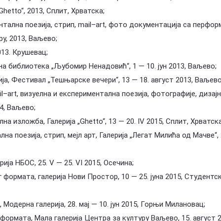
„Ghetto“, 2013, Сплит, Хрватска;
ентална поезија, стрип, mail–art, фото документација са перфор
ру, 2013, Ваљево;
013. Крушевац;
на библиотека „Љубомир Ненадовић“, 1 — 10. јун 2013, Ваљево;
ја, Фестивал „Тешњарске вечери“, 13 — 18. август 2013, Ваљево
ail–art, визуелна и експериментална поезија, фотографије, дизај
14, Ваљево;
на изложба, Галерија „Ghetto“, 13 — 20. IV 2015, Сплит, Хрватска
на поезија, стрип, мејл арт, Галерија „Легат Милића од Мачве“, 
ерија НБОС, 25. V — 25. VI 2015, Осечина;
г формата, галерија Нови Простор, 10 — 25. јуна 2015, Студентс
, Модерна галерија, 28. мај — 10. јун 2015, Горњи Милановац;
формата, Мала галерија Центра за културу Ваљево, 15. август 2