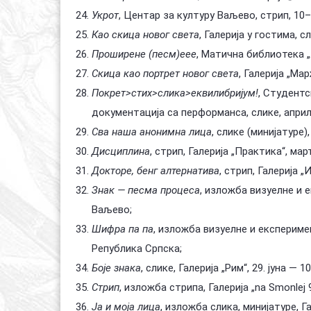
Укрот
, Центар за културу Ваљево, стрип, 10–
Као скица новог света
, Галерија у гостима, с
Проширене (песм)еее
, Матична библиотека „
Скица као портрет новог света
, Галерија „Мар
Покрет>стих>слика>еквилибријум!
, Студентс
документација са перформанса, слике, април 
Сва наша анонимна лица
, слике (минијатуре)
Дисциплина
, стрип, Галерија „Практика“, ма
Докторе, бенг алтернатива
, стрип, Галерија 
Знак — песма процеса
, изложба визуелне и 
Ваљево;
Шифра па па
, изложба визуелне и експеримен
Република Српска;
Боје знака
, слике, Галерија „Рим“, 29. јуна — 1
Стрип
, изложба стрипа, Галерија „na Smonlej
Ја и моја лица
, изложба слика, минијатуре, 