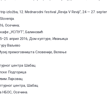
strip izložba, 12. Mednarodni festival „Revija V Reviji“, 24 — 27. sept
Slovenija.
016, Осечина;
6, кафе „УСПУТ“, Балиновић
5–25. април 2016, Дом културе, Ивањица
лтуру Ваљево
 Музеј премоговништа Словеније, Велење
ултурног центра Шабац
рпске Подгорица
Рувим Лајковац
Културног центра, Шабац
ија НБОС, Осечина.