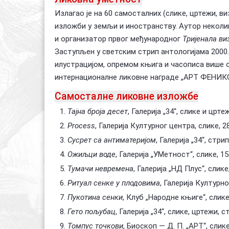
Излагао је на 60 самосталних (слике, цртежи, ви
изложби у земљи и иностранству. Аутор неколик
и организатор првог међународног
Тријенала ви
Заступљен у светским стрип антологијама 2000. и
илустрацијом, опремом књига и часописа више о
интернационалне ликовне награде „АРТ ФЕНИКС“
Самосталне ликовне изложбе
Тајна броја десет
, Галерија „34“, слике и црте
Process
, Галерија Културног центра, слике, 28
Сусрет са антиматеријом
, Галерија „34“, стрип
Ожиљци воде
, Галерија „УМетност“, слике, 15
Тумачи невремена
, Галерија „НД Плус“, слике,
Ритуал сенке у плодовима
, Галерија Културно
Пукотина сенки
, Клуб „Народне књиге“, слике, 
Гето пољубац
, Галерија „34“, слике, цртежи, 
Томпус точкови
, Биоскоп — Д. П. „АРТ“, слике,