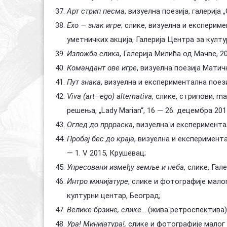
Арт стрип песма
, визуелна поезија, галерија 
Ехо — знак игре
; слике, визуелна и експерим
уметничких акција, Галерија Центра за култу
Изложба слика
, Галерија Милића од Мачве, 2
Командант ове игре
, визуелна поезија Матич
Пут знака
, визуелна и експериментална поези
Viva (art–ego) alternativa
, слике, стрипови, m
решења, „Lady Marian“, 16 — 26. децембра 20
Оглед до пррраска
, визуелна и експериментал
Пробај бес до краја
, визуелна и експериментал
— 1. V 2015, Крушевац;
Упресовани између земље и неба
, слике, Гал
Интро минијатуре
, слике и фотографије мало
културни центар, Београд;
Велике брзине, слике
... (жива ретроспектива)
Ура! Минијатура!,
слике и фотографије малог 