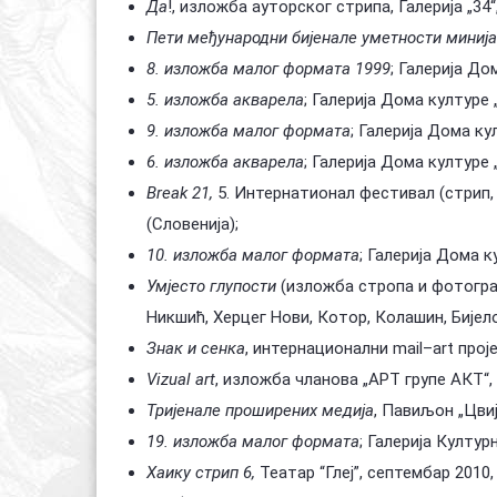
Да
!, изложба ауторског стрипа, Галерија „34“, 
Пети међународни бијенале уметности минија
8. изложба малог формата 1999
; Галерија Дом
5. изложба акварела
; Галерија Дома културе 
9. изложба малог формата
; Галерија Дома кул
6. изложба акварела
; Галерија Дома културе 
Break 21,
5. Интернатионал фестивал (стрип, 
(Словенија);
10. изложба малог формата
; Галерија Дома ку
Умјесто глупости
(изложба стропа и фотограф
Никшић, Херцег Нови, Котор, Колашин, Биј
Знак и сенка
, интернационални mail–art проје
Vizual art
, изложба чланова „АРТ групе АКТ“, Г
Тријенале проширених медија
, Павиљон „Цвије
19. изложба малог формата
; Галерија Култур
Хаику стрип 6,
Театар “Глеј”, септембар 2010