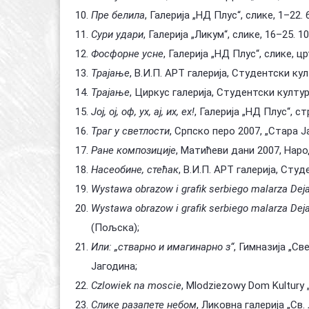
Пре белила
, Галерија „НД Плус“, слике, 1–22. 
Сури удари
, Галерија „Ликум“, слике, 16–25. 1
Фосфорне усне
, Галерија „НД Плус“, слике, ц
Трајање
, В.И.П. АРТ галерија, Студентски кул
Трајање
, Циркус галерија, Студентски културн
Јој, ој, оф, ух, ај, их, ех!
, Галерија „НД Плус“, ст
Траг у светлости
, Српско перо 2007, „Стара Јаг
Ране композиције
, Матићеви дани 2007, Наро
Насеобине, стећак
, В.И.П. АРТ галерија, Студ
Wystawa obrazow i grafik serbiego malarza Dej
Wystawa obrazow i grafik serbiego malarza Dej
(Пољска);
Или: „стварно и имагинарно з“
, Гимназија „Све
Јагодина;
Czlowiek na moscie
, Mlodziezowy Dom Kultury „
Слике разапете небом
, Ликовна галерија „Св. 