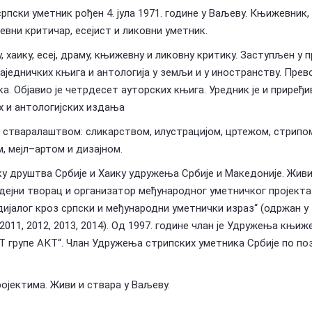
 српски уметник рођен 4. јула 1971. године у Ваљеву. Књижевник,
вни критичар, есејист и ликовни уметник.
, хаику, есеј, драму, књижевну и ликовну критику. Заступљен у 
аједничких књига и антологија у земљи и у иностранству. Прево
ка. Објавио је четрдесет ауторских књига. Уредник је и приређи
х и антологијских издања
м стваралаштвом: сликарством, илустрацијом, цртежом, стрипо
, мејл–артом и дизајном.
ку друштва Србије и Хаику удружења Србије и Македоније. Живи
Идејни творац и организатор међународног уметничког пројекта
ијалог кроз српски и међународни уметнички израз“ (одржан у
 2011, 2012, 2013, 2014). Од 1997. године члан је Удружења књиж
Т групе АКТ“. Члан Удружења стрипских уметника Србије по поз
ојектима. Живи и ствара у Ваљеву.