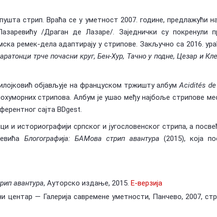
ушта стрип. Враћа се у уметност 2007. године, предлажући н
заревићу /Драган де Лазаре/. Заједнички су покренули п
ска ремек-дела адаптирају у стрипове. Закључно са 2016. ура
аратонци трче почасни круг, Бен-Хур, Тачно у подне, Цезар и Кл
Милојковић објављује на француском тржишту албум
Acidités de
охуморних стрипова. Албум је ушао међу најбоље стрипове ме
ферентног сајта BDgest.
ци и историографији српског и југословенског стрипа, а посве
ревића
Блогографија: БАМова стрип авантура
(2015), која по
рип авантура
, Ауторско издање, 2015.
Е-верзија
ни центар — Галерија савремене уметности, Панчево, 2007, стр.