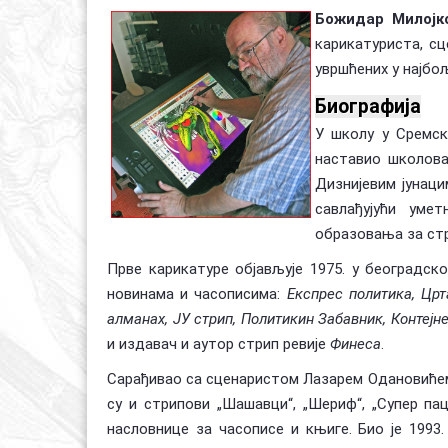
Божидар Милојк
карикатуриста, сц
увршћених у најбољ
Биографија
У школу у Сремск
наставио школова
Дизнијевим јунац
савлађујући уме
образовања за стр
Прве карикатуре објављује 1975. у београдс
новинама и часописима:
Експрес политика, Црта
алманах, ЈУ стрип, Политикин Забавник, Контејн
и издавач и аутор стрип ревије
Финеса
.
Сарађивао са сценаристом Лазарем Одановићем, 
су и стрипови „Шашавци“, „Шериф“, „Супер пац
насловнице за часописе и књиге. Био је 199