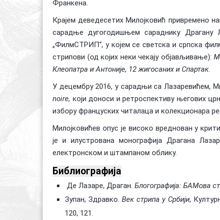
Франкена.
Крајем деведесетих Милојковић привремено нап
сарадње дугогодишњем сараднику Драгану Ла
„ФилмСТРИП“, у којем се светска и српска филм
стрипови (од којих неки чекају објављивање):
М
Клеопатра и Антоније, 12 жигосаних и Спартак.
У децембру 2016, у сарадњи са Лазаревићем, 
noire,
који доноси и ретроспективу његових црн
избору француских читалаца и колекционара ре
Милојковићев опус је високо вреднован у крити
је и илустрована монографија Драгана Лаза
електронском и штампаном облику.
Библиографија
Де Лазаре, Драган.
Блогографија:
БАМова ст
Зупан, Здравко.
Век стрипа у Србији
, Култур
120, 121.