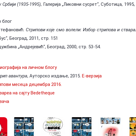
 Србији (1935-1995)
, Галерија „Ликовни сусрет“, Суботица, 1995, 
в блог
 Стефановић.
Стрипови које смо волели: Избор стрипова и ствара
бус“, Београд, 2011, стр. 151
дужбина „Андрејевић“, Београд, 2000, стр. 53-54.
иографија на личном блогу
рип авантура
, Ауторско издање, 2015.
Е-верзија
ипови месеца децембра 2016.
ареа на сајту Bedetheque
вача