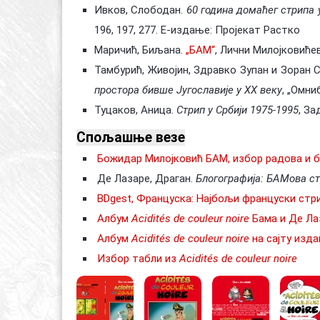
Ивков, Слободан.
60 година домаћег стрипа у
196, 197, 277. Е-издање: Пројекат Растко
Маричић, Биљана.
„БАМ“
, Лични Милојковиће
Тамбурић, Живојин, Здравко Зупан и Зоран
простора бивше Југославије у XX веку
, „Омни
Туцаков, Аница.
Стрип у Србији 1975-1995
, За
Спољашње везе
Божидар Милојковић БАМ, избор радова и б
Де Лазаре, Драган.
Блогографија:
БАМова ст
BDgest, Француска: Најбољи француски стр
Албум
Acidités de couleur noire
Бама и Де Лаз
Албум
Acidités de couleur noire
на сајту изда
Избор табли из
Acidités de couleur noire