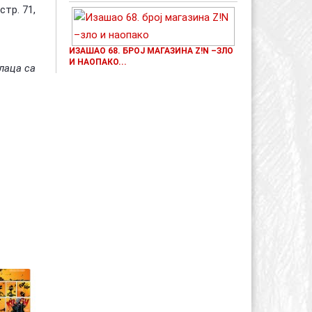
стр. 71,
ИЗАШАО 68. БРОЈ МАГАЗИНА Z!N –ЗЛО
И НАОПАКО...
лаца са