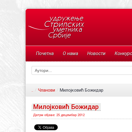
Почетна
О нама
Новости
Конкур
..
/
Чланови
/
Милојковић Божидар
Милојковић Божидар
Датум објаве: 25 децембар 2012