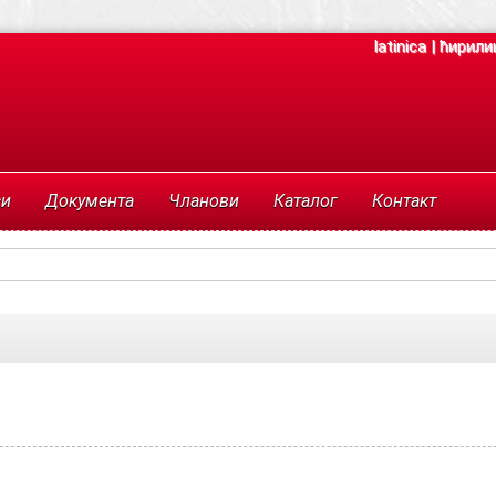
latinica
|
ћирили
си
Документа
Чланови
Каталог
Контакт