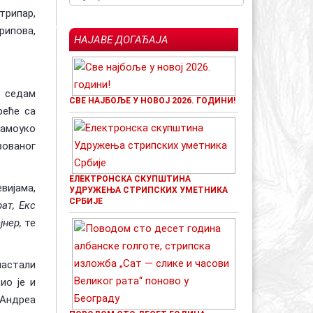
трипар,
рипова,
НАЈАВЕ ДОГАЂАЈА
а седам
СВЕ НАЈБОЉЕ У НОВОЈ 2026. ГОДИНИ!
реће са
самоуко
ованог
ЕЛЕКТРОНСКА СКУПШТИНА
вијама,
УДРУЖЕЊА СТРИПСКИХ УМЕТНИКА
СРБИЈЕ
ат, Екс
јнер,
те
настали
ио је и
 Андреа