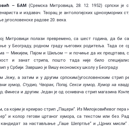
овић – БАМ
(Сремска Митровица, 28. 12. 1952) српски је с
енариста и издавач. Творац је антологијских црнохуморних ст
е југословенске радове 20. века.
ој Митровици полази превремено, са шест година, да би с
ње у Београду, родном граду његових родитеља. Тада се с
има — Микијем, Пајом и Шиљом — и почиње да их прецртава, 
тност и занат стрипа, пошто тада није било специјализ
ип у Србији. Завршио је Вишу економску школу у Београду.
ком
Јежу
, а затим и у другим српским/југословенским стрип ре
ни хумор, Студио, Чворак, Попај, Секси хумор, Хумор на квадр
ер, Финеса
и другим. Један је од оснивача стрип магазина
Конте
са којим је креирао стрип „Пацери“. Из Милојковићевог пера 
ер“ и колор гегови цртаног хумора, са текстом или без. Рад
3. кандидат за настављање „Гаше Шепртље“ и „Црних мисли“