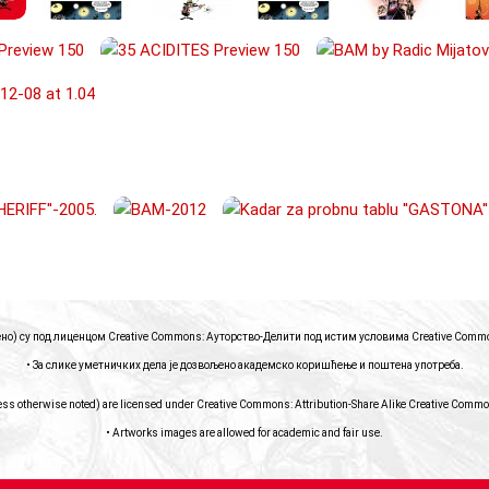
чено) су под лиценцом Creative Commons: Ауторство-Делити под истим условима
Creative Common
• За слике уметничких дела је дозвољено академско коришћење и поштена употреба.
ess otherwise noted) are licensed under Creative Commons: Attribution-Share Alike
Creative Commons
• Artworks images are allowed for academic and fair use.