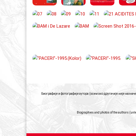
Биографије и фотографије аутора (осим ако другачије није назна
Biographies and photos of the authors (unl