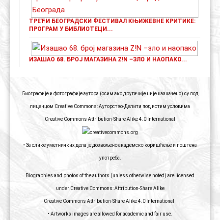
ТРЕЋИ БЕОГРАДСКИ ФЕСТИВАЛ КЊИЖЕВНЕ КРИТИКЕ:
ПРОГРАМ У БИБЛИОТЕЦИ...
ИЗАШАО 68. БРОЈ МАГАЗИНА Z!N –ЗЛО И НАОПАКО...
Биографије и фотографије аутора (осим ако другачије није назначено) су под
лиценцом Creative Commons: Ауторство-Делити под истим условима
Creative Commons Attribution-Share Alike 4.0 International
• За слике уметничких дела је дозвољено академско коришћење и поштена
употреба.
Biographies and photos of the authors (unless otherwise noted) are licensed
under Creative Commons: Attribution-Share Alike
Creative Commons Attribution-Share Alike 4.0 International
• Artworks images are allowed for academic and fair use.