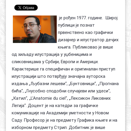
Контакт
Органи
Хол славе
је рођен 1977. године. Широј
публици је познат
првенствено као графички
дизајнер и илустратор дечјих
књига. Публиковао је више
од хиљаду илустрација у уџбеницима и
сликовницама у Србији, Европи и Америци.
Карактерише га специфичан и оригиналан приступ
илустрацији што потврђују значајна ауторска
издања „Љубазни лешеви“, „Бунтовници“, „Прогнана
бића“, „Гнусобно сподобни случајеви или удеси“,
„Катил“, „L’Anatomie du ciel“, „Лексикон Ликовних
Легија“. Доцент је на катедри за графичке
комуникације на Академији уметности у Новом
Саду. Професор је на предмету Графика књиге и на
изборном предмету Стрип. Добитник је више