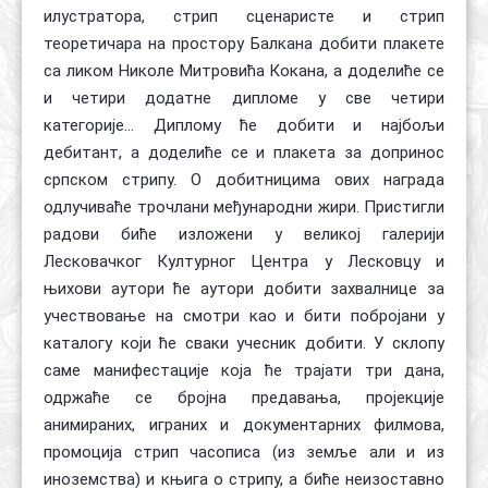
илустратора, стрип сценаристе и стрип
теоретичара на простору Балкана добити плакете
са ликом Николе Митровића Кокана, а доделиће се
и четири додатне дипломе у све четири
категорије... Диплому ће добити и најбољи
дебитант, а доделиће се и плакета за допринос
српском стрипу. О добитницима ових награда
одлучиваће трочлани међународни жири. Пристигли
радови биће изложени у великој галерији
Лесковачког Културног Центра у Лесковцу и
њихови аутори ће аутори добити захвалнице за
учествовање на смотри као и бити побројани у
каталогу који ће сваки учесник добити. У склопу
саме манифестације која ће трајати три дана,
одржаће се бројна предавања, пројекције
анимираних, играних и документарних филмова,
промоција стрип часописа (из земље али и из
иноземства) и књига о стрипу, а биће неизоставно