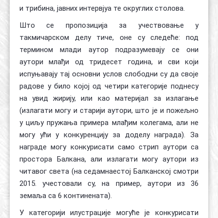
и трибина, јавних интервјуа те округлих столова.
Што се пропозиција за учествовање у
такмичарском делу тиче, оне су следеће: под
термином млади аутор подразумевају се они
аутори млађи од тридесет година, и сви који
испуњавају тај основни услов слободни су да своје
радове у било којој од четири категорије поднесу
на увид жирију, или као материјал за излагање
(излагати могу и старији аутори, што је и пожељно
у циљу пружања примера млађим колегама, али не
могу ући у конкуренцију за доделу награда). За
награде могу конкурисати само стрип аутори са
простора Балкана, али излагати могу аутори из
читавог света (на седамнаестој Балканској смотри
2015. учестовали су, на пример, аутори из 36
земаља са 6 континената).
У категорији илустрације могуће је конкурисати