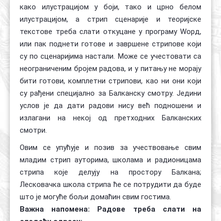
како илустрацијом у боји, тако и црно белом
илустрацијом, а стрип сценарије и теоријске
текстове треба слати откуцане у програму Wорд,
или пак поднети готове и завршене стрипове који
су по сценаријима настали. Може се учестовати са
неограниченим бројем радова, и у питању не морају
бити готови, комплетни стрипови, као ни они који
су рађени специјално за Балканску смотру. Једини
услов је да дати радови нису већ подношени и
излагани на некој од претходних Балканских
смотри.
Овим се упућује и позив за учествовање свим
младим стрип ауторима, школама и радионицама
стрипа које делују на простору Балкана;
Лесковачка школа стрипа ће се потрудити да буде
што је могуће бољи домаћин свим гостима.
Важна напомена: Радове треба слати на