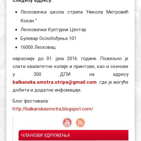
следећу адресу:
Лесковачка школа стрипа 'Никола Митровић
Кокан "
Лесковачки Културни Центар
Булевар Ослобођења 101
16000 Лесковац
најкасније до 01. јуна 2016. године. Пожељно је
слати квалитетне копије и принтове, као и скенове
у 300 ДПИ на адресу
balkanska.smotra.stripa@gmail.com
где је могуће
добити и додатне инфомације.
Блог фестивала:
http://balkanskasmotra.blogspot.com/
ЧЛАНОВИ УДРУЖЕЊА