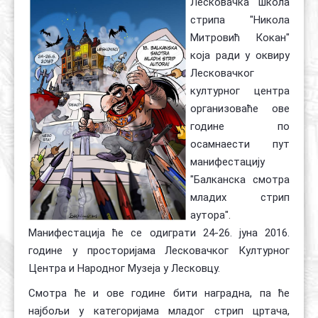
Лесковачка школа
стрипа "Никола
Контакт
Органи
Хол славе
Митровић Кокан"
која ради у оквиру
Лесковачког
културног центра
организоваће ове
године по
осамнаести пут
манифестацију
"Балканска смотра
младих стрип
аутора".
Манифестација ће се одиграти 24-26. јуна 2016.
године у просторијама Лесковачког Културног
Центра и Народног Музеја у Лесковцу.
Смотра ће и ове године бити наградна, па ће
најбољи у категоријама младог стрип цртача,