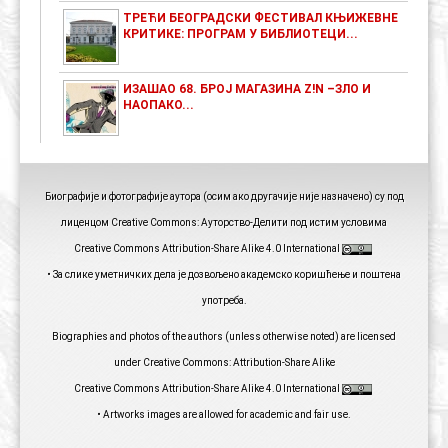
ТРЕЋИ БЕОГРАДСКИ ФЕСТИВАЛ КЊИЖЕВНЕ
КРИТИКЕ: ПРОГРАМ У БИБЛИОТЕЦИ...
ИЗАШАО 68. БРОЈ МАГАЗИНА Z!N –ЗЛО И
НАОПАКО...
Биографије и фотографије аутора (осим ако другачије није назначено) су под
лиценцом Creative Commons: Ауторство-Делити под истим условима
Creative Commons Attribution-Share Alike 4.0 International
• За слике уметничких дела је дозвољено академско коришћење и поштена
употреба.
Biographies and photos of the authors (unless otherwise noted) are licensed
under Creative Commons: Attribution-Share Alike
Creative Commons Attribution-Share Alike 4.0 International
• Artworks images are allowed for academic and fair use.