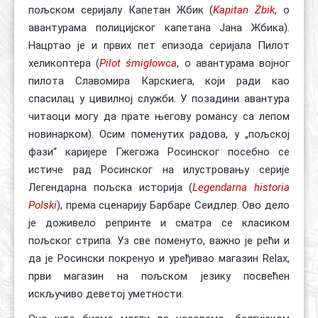
пољском серијалу Капетан Жбик (
Kapitan Żbik
, о
авантурама полицијског капетана Јана Жбика).
Нацртао је и првих пет епизода серијала Пилот
хеликоптера (
Pilot śmigłowca
, о авантурама војног
пилота Славомира Карскиега, који ради као
спасилац у цивилној служби. У позадини авантура
читаоци могу да прате његову романсу са лепом
новинарком). Осим поменутих радова, у „пољској
фази“ каријере Гжегожа Росинског посебно се
истиче рад Росинског на илустровању серије
Легендарна пољска историја (
Legendarna historia
Polski
), према сценарију Барбаре Сеидлер. Ово дело
је доживело репринте и сматра се класиком
пољског стрипа. Уз све поменуто, важно је рећи и
да је Росински покренуо и уређивао магазин Relax,
први магазин на пољском језику посвећен
искључиво деветој уметности.