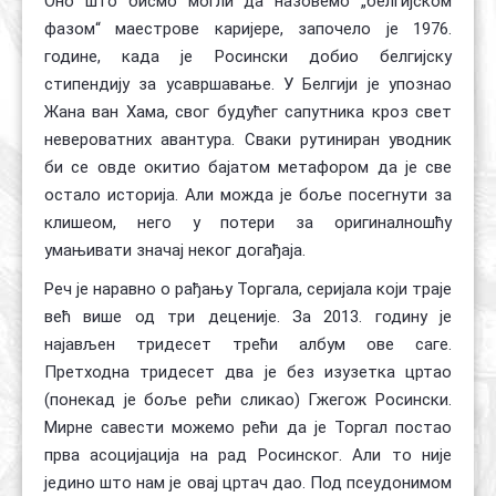
Оно што бисмо могли да назовемо „белгијском
фазом“ маестрове каријере, започело је 1976.
године, када је Росински добио белгијску
стипендију за усавршавање. У Белгији је упознао
Жана ван Хама, свог будућег сапутника кроз свет
невероватних авантура. Сваки рутиниран уводник
би се овде окитио бајатом метафором да је све
остало историја. Али можда је боље посегнути за
клишеом, него у потери за оригиналношћу
умањивати значај неког догађаја.
Реч је наравно о рађању Торгала, серијала који траје
већ више од три деценије. За 2013. годину је
најављен тридесет трећи албум ове саге.
Претходна тридесет два је без изузетка цртао
(понекад је боље рећи сликао) Гжегож Росински.
Мирне савести можемо рећи да је Торгал постао
прва асоцијација на рад Росинског. Али то није
једино што нам је овај цртач дао. Под псеудонимом