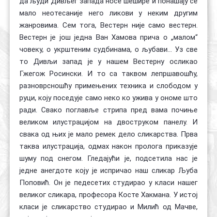
да људи Дивљег запада носе шешире и понашају се
мало неотесаније него ликови у неким другим
жанровима. Сем тога, Вестерн није само вестерн.
Вестерн је још једна Ван Хамова прича о „малом“
човеку, о укрштеним судбинама, о љубави... Уз све
то Дивљи запад је у нашем Вестерну осликао
Гжегож Росински. И то са таквом лепршавошћу,
разноврсношћу примењених техника и слободом у
руци, коју поседује само неко ко ужива у ономе што
ради. Свако поглавље стрипа пред вама почиње
великом илустрацијом на двоструком панелу. И
свака од њих је мало ремек дело сликарства. Прва
таква илустрација, одмах након пролога приказује
шуму под снегом. Гледајући је, подсетила нас је
једне анегдоте коју је испричао наш сликар Љуба
Поповић. Он је педесетих студирао у класи нашег
великог сликара, професора Косте Хакмана. У истој
класи је сликарство студирао и Милић од Мачве,