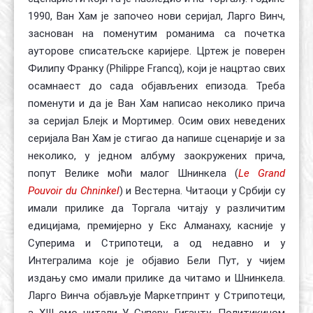
1990, Ван Хам је започео нови серијал, Ларго Винч,
заснован на поменутим романима са почетка
ауторове списатељске каријере. Цртеж је поверен
Филипу Франку (Philippe Francq), који је нацртао свих
осамнаест до сада објављених епизода. Треба
поменути и да је Ван Хам написао неколико прича
за серијал Блејк и Мортимер. Осим ових неведених
серијала Ван Хам је стигао да напише сценарије и за
неколико, у једном албуму заокружених прича,
попут Велике моћи малог Шнинкела (
Le Grand
Pouvoir du Chninkel
) и Вестерна. Читаоци у Србији су
имали прилике да Торгала читају у различитим
едицијама, премијерно у Екс Алманаху, касније у
Суперима и Стрипотеци, а од недавно и у
Интегралима које је објавио Бели Пут, у чијем
издању смо имали прилике да читамо и Шнинкела.
Ларго Винча објављује Маркетпринт у Стрипотеци,
а XIII смо читали У Суперу, Гиганту, Политикином