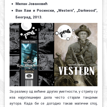
Милан Јовановић
Контакт
Органи
Хол славе
Ван Хам и Росински, „Western“, „Darkwood“,
Београд, 2013.
За разлику од већине других уметности, у стрипу су
иза најуспешнијих дела често стајали тандеми
аутора. Када би се догодио такав магични спој,