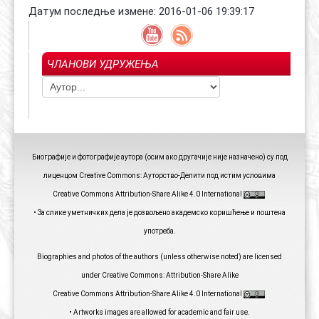
Датум последње измене: 2016-01-06 19:39:17
ЧЛАНОВИ УДРУЖЕЊА
Биографије и фотографије аутора (осим ако другачије није назначено) су под
лиценцом Creative Commons: Ауторство-Делити под истим условима
Creative Commons Attribution-Share Alike 4.0 International
• За слике уметничких дела је дозвољено академско коришћење и поштена
употреба.
Biographies and photos of the authors (unless otherwise noted) are licensed
under Creative Commons: Attribution-Share Alike
Creative Commons Attribution-Share Alike 4.0 International
• Artworks images are allowed for academic and fair use.