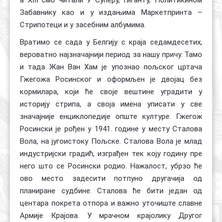
Забавнику као и у издањима Маркетпринта –
Стрипотеци и у засебним албумима.
Вратимо се сада у Белгију с краја седамдесетих,
вероватно најзначајнији период за нашу причу. Тамо
и тада Жан Ван Хам је упознао пољског цртача
Гжегожа Росинског и оформљен је двојац без
кормилара, који ће своје вештине уградити у
историју стрипа, а своја имена уписати у све
значајније енциклопедије опште културе. Гжегож
Росински је рођен у 1941. године у месту Сталова
Вола, на југоистоку Пољске. Сталова Вола је млад
индустријски градић, изграђен тек коју годину пре
него што се Росински родио. Нажалост, убрзо ће
ово место задесити потпуно другачија од
планиране судбине. Сталова ће бити један од
центара покрета отпора и важно уточиште славне
Армије Крајова. У мрачном крајолику Другог