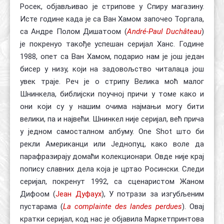
Росек, објављивао је стрипове у Спиру магазину.
Исте године када је са Ван Хамом започео Торгала,
са Андре Полом Дишатоом (
André-Paul Duchâteau
)
је покренуо такође успешан серијал Ханс. Године
1988, опет са Ван Хамом, подарио нам је још један
бисер у низу, који на задовољство читалаца још
увек траје. Реч је о стрипу Велика моћ малог
Шнинкела, библијски поучној причи у томе како и
они који су у нашим очима најмањи могу бити
велики, па и највећи. Шнинкел није серијал, већ прича
у једном самосталном албуму. One Shot што би
рекли Американци или Једнопуц, како воле да
парафразирају домаћи колекционари. Овде није крај
попису славних дела која је цртао Росински. Следи
серијал, покренут 1992, са сценаристом Жаном
Дифоом (
Јеан Дуфауx
), У потрази за изгубљеним
пустарама (
La complainte des landes perdues
). Овај
кратки серијал, код нас је објавила Маркетпринтова