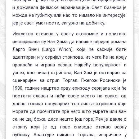
и доживела филмске екранизације. Свет бизниса је
можда на губитку, али нас то нимало не интересује,
јер је свет уметности, сигурно на добитку.
Искуства стечена у свету економије и политике
инспирисала су Ван Хама да напише серијал романа
Ларго Винч (Largo Winch), који ће касније бити
адаптиран и у серијал стрипова, из чега ће на крају
произаћи и играна серија. Највећу популарност и
успех, као писац стрипова, Ван Хам је остварио са
сценаријем за стрип Торгал. Гжегож Росински је
1980. године нацртао прву епизоду серијала који ће
постати славан и наћи своје место на свакој од
данас толико популарних топ листа стрипова које
морате да прочитате пре него што умрете или вам
се, не дај боже, деси нешто још горе. Реч је дакле о
стрипу који је од прве епизоде стекао верну
публику. Авантуре викинга Торгала, испричане у