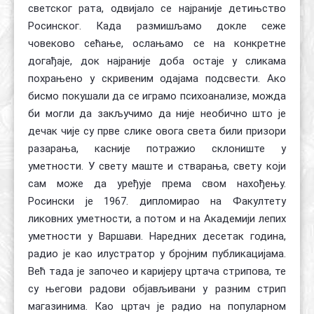
светског рата, одвијало се најраније детињство
Росинског. Када размишљамо докле сеже
човеково сећање, ослањамо се на конкретне
догађаје, док најраније доба остаје у сликама
похрањено у скривеним одајама подсвести. Ако
бисмо покушали да се играмо психоанализе, можда
би могли да закључимо да није необично што је
дечак чије су прве слике овога света били призори
разарања, касније потражио склониште у
уметности. У свету маште и стварања, свету који
сам може да уређује према свом нахођењу.
Росински је 1967. дипломирао на Факултету
ликовних уметности, а потом и на Академији лепих
уметности у Варшави. Наредних десетак година,
радио је као илустратор у бројним публикацијама.
Већ тада је започео и каријеру цртача стрипова, те
су његови радови објављивани у разним стрип
магазинима. Као цртач је радио на популарном