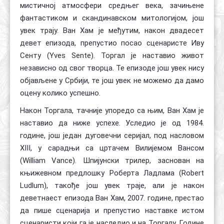
мистичној атмосфери средњег века, зачињене
фантастиком и скандинавском митологијом, још
увек трају. Ван Хам је међутим, након двадесет
девет епизода, препустио посао сценаристе Иву
Сенту (Yves Sente). Торгал је наставио живот
независно од свог творца. Те епизоде још увек нису
објављене у Србији, те још увек не можемо да дамо
оцену колико успешно.
Након Торгала, тачније упоредо са њим, Ван Хам је
наставио да ниже успехе. Уследио је од 1984.
године, још један дуговечни серијал, под насловом
XIII, у сарадњи са цртачем Вилијемом Вансом
(William Vance). Шпијунски трилер, заснован на
књижевном предлошку Роберта Ладлама (Robert
Ludlum), такође још увек траје, али је након
деветнаест епизода Ван Хам, 2007. године, престао
да пише сценарија и препустио наставке истом
сценаристи који га је наследио и на Торгалу. Године