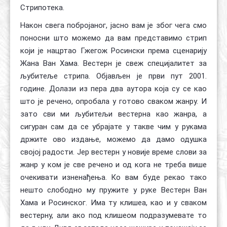
Стрипотека.
Након свега побројаног, јасно вам је због чега смо
поносни што можемо да вам представимо стрип
који је нацртао Гжегож Росински према сценарију
Жана Ван Хама. Вестерн је свеж специјалитет за
љубитеље стрипа. Објављен је први пут 2001.
године. Долази из пера два аутора која су се као
што је речено, опробала у готово сваком жанру. И
зато сви ми љубитељи вестерна као жанра, а
сигуран сам да се убрајате у такве чим у рукама
држите ово издање, можемо да дамо одушка
својој радости. Јер вестерн у новије време слови за
жанр у ком је све речено и од кога не треба више
очекивати изненађења. Ко вам буде рекао тако
нешто слободно му пружите у руке Вестерн Ван
Хама и Росинског. Има ту клишеа, као и у сваком
вестерну, али ако под клишеом подразумевате то