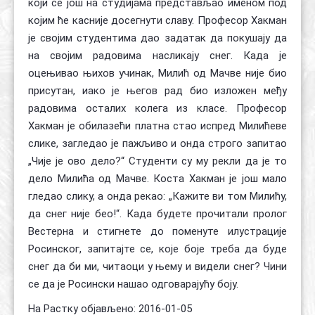
који се још на студијама представљао именом под
којим ће касније досегнути славу. Професор Хакман
је својим студентима дао задатак да покушају да
на својим радовима насликају снег. Када је
оцењивао њихов учинак, Милић од Мачве није био
присутан, иако је његов рад био изложен међу
радовима осталих колега из класе. Професор
Хакман је обилазећи платна стао испред Милићеве
слике, загледао је пажљиво и онда строго запитао
„Чије је ово дело?“ Студенти су му рекли да је то
дело Милића од Мачве. Коста Хакман је још мало
гледао слику, а онда рекао: „Кажите ви том Милићу,
да снег није бео!“. Када будете прочитали пролог
Вестерна и стигнете до поменуте илустрације
Росинског, запитајте се, које боје треба да буде
снег да би ми, читаоци у њему и видели снег? Чини
се да је Росински нашао одговарајућу боју.
На Растку објављено: 2016-01-05