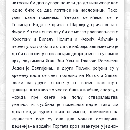
читаоци би два аутора почели да доживљавају као
једно биће са два потписа на насловници. Тако,
увек када поменемо Удерза сетићемо се и
Гошинија. Када се прича о Шарлијеу, прича се и о
Жироу. У том контексту би се могло расправљати о
Кристену и Билалу, Нолити и Ферију, Абулију и
Бернету, могло би дуго да се набраја, али извесно је
да би на попису најславнијих двојаца место у самом
врху заузимали Жан Ван Хам и Гжегож Росински.
Један је Белгијанац, а други Пољак, рођени су у
времену када се свет поделио на Исток и Запад,
сваки са друге стране у то време наметнуте
границе. Али како то често бива у љубави, спорту, а
можда пре свега на пољу стваралаштва,
уметности, судбина је помешала карте тако да
данас када чујемо њихова имена, помислимо на
јединство које су ова два човека остварила,
деценијама водећи Торгала кроз авантуре у једном