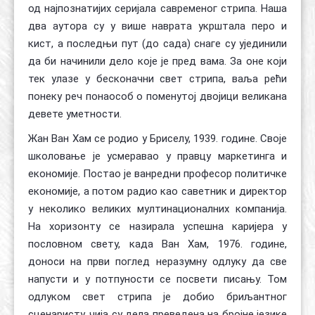
од најпознатијих серијала савременог стрипа. Наша
два аутора су у више наврата укрштала перо и
кист, а последњи пут (до сада) снаге су ујединили
да би начинили дело које је пред вама. За оне који
тек улазе у бесконачни свет стрипа, ваља рећи
понеку реч понаособ о поменутој двојици великана
девете уметности.
Жан Ван Хам се родио у Бриселу, 1939. године. Своје
школовање је усмеравао у правцу маркетинга и
економије. Постао је ванредни професор политичке
економије, а потом радио као саветник и директор
у неколико великих мултинационалних компанија.
На хоризонту се назирала успешна каријера у
пословном свету, када Ван Хам, 1976. године,
доноси на први поглед неразумну одлуку да све
напусти и у потпуности се посвети писању. Том
одлуком свет стрипа је добио бриљантног
сценаристу, чија су дела преведена на бројне језике